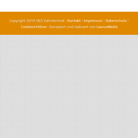
Copyright 2019 SRS Zahntechnik |
Kontakt
|
Impressum
|
Datenschutz
|
Cookierichtlinie
| konzipiert und realisiert von
LaurusMedia